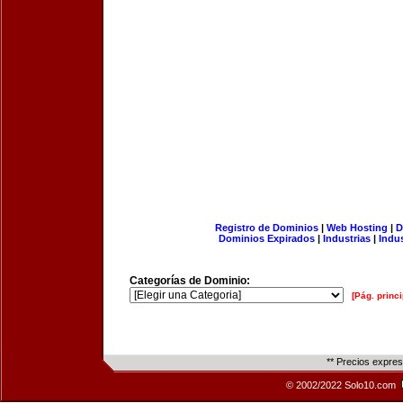
Registro de Dominios
|
Web Hosting
|
D
Dominios Expirados
|
Industrias
|
Indu
Categorías de Dominio:
[Pág. princi
** Precios expre
© 2002/2022 Solo10.com