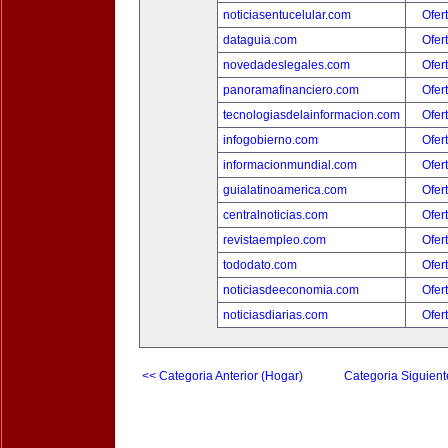
noticiasentucelular.com
Ofer
dataguia.com
Ofer
novedadeslegales.com
Ofer
panoramafinanciero.com
Ofer
tecnologiasdelainformacion.com
Ofer
infogobierno.com
Ofer
informacionmundial.com
Ofer
guialatinoamerica.com
Ofer
centralnoticias.com
Ofer
revistaempleo.com
Ofer
tododato.com
Ofer
noticiasdeeconomia.com
Ofer
noticiasdiarias.com
Ofer
<< Categoria Anterior (Hogar)
Categoria Siguient