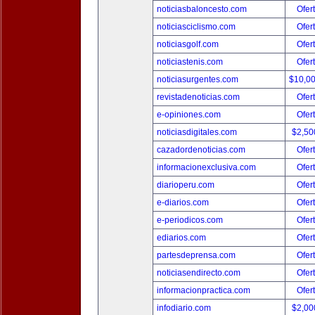
noticiasbaloncesto.com
Ofer
noticiasciclismo.com
Ofer
noticiasgolf.com
Ofer
noticiastenis.com
Ofer
noticiasurgentes.com
$10,0
revistadenoticias.com
Ofer
e-opiniones.com
Ofer
noticiasdigitales.com
$2,50
cazadordenoticias.com
Ofer
informacionexclusiva.com
Ofer
diarioperu.com
Ofer
e-diarios.com
Ofer
e-periodicos.com
Ofer
ediarios.com
Ofer
partesdeprensa.com
Ofer
noticiasendirecto.com
Ofer
informacionpractica.com
Ofer
infodiario.com
$2,00