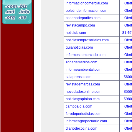
informacioncomercial.com
Ofer
boletindeinformacion.com
Ofer
cadenadeportiva.com
Ofer
revistacampo.com
Ofer
noticlub.com
$1,49
noticiasempresariales.com
Ofer
guianoticias.com
Ofer
informesdemercado.com
Ofer
zonademedios.com
Ofer
informeambiental.com
Ofer
salaprensa.com
$600
revistademarcas.com
Ofer
novedadesonline.com
$550
noticiasyopinion.com
$980
campoaldia.com
Ofer
forodeperiodistas.com
Ofer
informeagropecuario.com
Ofer
diariodecocina.com
Ofer