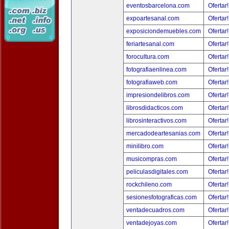
eventosbarcelona.com
Ofertar
expoartesanal.com
Ofertar
exposiciondemuebles.com
Ofertar
feriartesanal.com
Ofertar
forocultura.com
Ofertar
fotografiaenlinea.com
Ofertar
fotografiaweb.com
Ofertar
impresiondelibros.com
Ofertar
librosdidacticos.com
Ofertar
librosinteractivos.com
Ofertar
mercadodeartesanias.com
Ofertar
minilibro.com
Ofertar
musicompras.com
Ofertar
peliculasdigitales.com
Ofertar
rockchileno.com
Ofertar
sesionesfotograficas.com
Ofertar
ventadecuadros.com
Ofertar
ventadejoyas.com
Ofertar