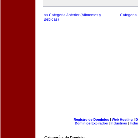
<< Categoria Anterior (Alimentos y
Categoria 
Bebidas)
Registro de Dominios
|
Web Hosting
|
D
Dominios Expirados
|
Industrias
|
Indu
Categorías de Dominio: