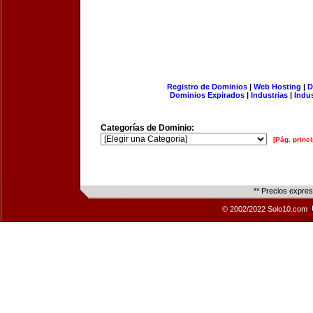
Registro de Dominios
|
Web Hosting
|
D
Dominios Expirados
|
Industrias
|
Indu
Categorías de Dominio:
[Pág. princi
** Precios expre
© 2002/2022 Solo10.com