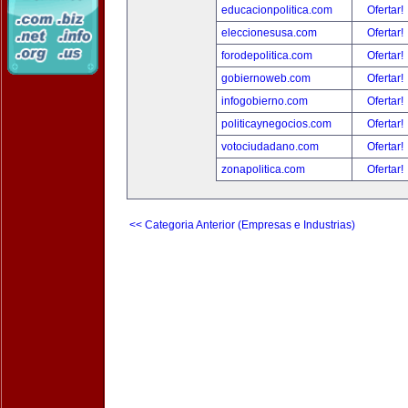
educacionpolitica.com
Ofertar!
eleccionesusa.com
Ofertar!
forodepolitica.com
Ofertar!
gobiernoweb.com
Ofertar!
infogobierno.com
Ofertar!
politicaynegocios.com
Ofertar!
votociudadano.com
Ofertar!
zonapolitica.com
Ofertar!
<< Categoria Anterior (Empresas e Industrias)