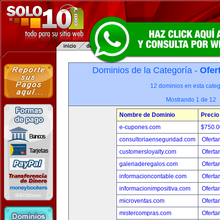
Dominios de la Categoría -
Ofer
12 dominios en esta categ
Mostrando 1 de 12
Nombre de Dominio
Precio
e-cupones.com
$750.
consultoriaenseguridad.com
Oferta
customersloyalty.com
Oferta
galeriaderegalos.com
Oferta
informacioncontable.com
Oferta
informacionimpositiva.com
Oferta
microventas.com
Oferta
mistercompras.com
Oferta