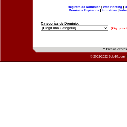
Registro de Dominios
|
Web Hosting
|
D
Dominios Expirados
|
Industrias
|
Indu
Categorías de Dominio:
[Pág. princi
** Precios expre
© 2002/2022 Solo10.com