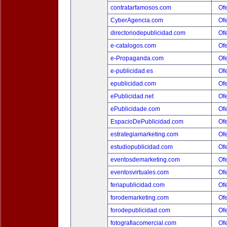
contratarfamosos.com
Ofe
CyberAgencia.com
Ofe
directoriodepublicidad.com
Ofe
e-catalogos.com
Ofe
e-Propaganda.com
Ofe
e-publicidad.es
Ofe
epublicidad.com
Ofe
ePublicidad.net
Ofe
ePublicidade.com
Ofe
EspacioDePublicidad.com
Ofe
estrategiamarketing.com
Ofe
estudiopublicidad.com
Ofe
eventosdemarketing.com
Ofe
eventosvirtuales.com
Ofe
feriapublicidad.com
Ofe
forodemarketing.com
Ofe
forodepublicidad.com
Ofe
fotografiacomercial.com
Ofe