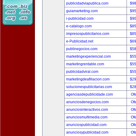
publicidadviapublica.com
$9
guiamarketing.com
$9
i-publicidad.com
$9
e-catalogo.com
$8
impresospublicitarios.com
$8
e-Publicidad.net
$6
publinegocios.com
$5
marketingexperiencial.com
$5
marketingrentable.com
$5
publicidadviral.com
$5
marketingdeafiliacion.com
$2
solucionespublicitarias.com
$2
agenciasdepublicidade.com
Ofe
anunciosdenegocios.com
Ofe
anunciosinteractivos.com
Ofe
anunciosmultimedia.com
Ofe
anunciospublicidad.com
Ofe
anunciosypublicidad.com
Ofe