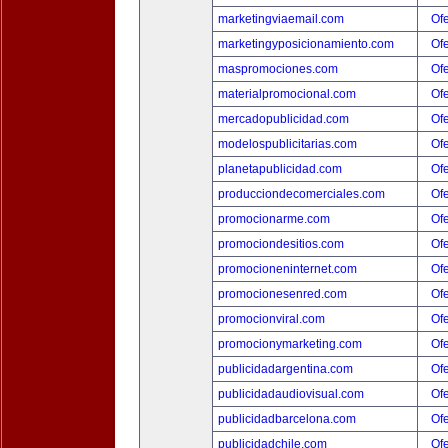
marketingviaemail.com
Ofe
marketingyposicionamiento.com
Ofe
maspromociones.com
Ofe
materialpromocional.com
Ofe
mercadopublicidad.com
Ofe
modelospublicitarias.com
Ofe
planetapublicidad.com
Ofe
producciondecomerciales.com
Ofe
promocionarme.com
Ofe
promociondesitios.com
Ofe
promocioneninternet.com
Ofe
promocionesenred.com
Ofe
promocionviral.com
Ofe
promocionymarketing.com
Ofe
publicidadargentina.com
Ofe
publicidadaudiovisual.com
Ofe
publicidadbarcelona.com
Ofe
publicidadchile.com
Ofe