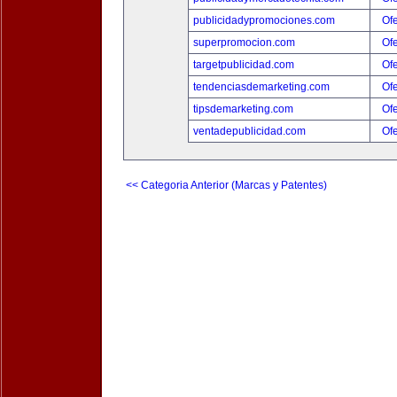
publicidadypromociones.com
Ofe
superpromocion.com
Ofe
targetpublicidad.com
Ofe
tendenciasdemarketing.com
Ofe
tipsdemarketing.com
Ofe
ventadepublicidad.com
Ofe
<< Categoria Anterior (Marcas y Patentes)