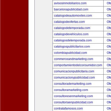
avisosinmobiliarios.com
Ofe
barcelonapublicidad.com
Ofe
catalogodeautomoviles.com
Ofe
catalogodeofertas.com
Ofe
catalogodetemporada.com
Ofe
catalogodevehiculos.com
Ofe
catalogosdetemporada.com
Ofe
catalogospublicitarios.com
Ofe
colombiapublicidad.com
Ofe
commerceandmarketing.com
Ofe
comportamientodelconsumidor.com
Ofe
comunicacionpublicitaria.com
Ofe
comunicacionypublicidad.com
Ofe
consultorademarketing.com
Ofe
consultoramarketing.com
Ofe
consultoresenmarketing.com
Ofe
consultoriaenpublicidad.com
Ofe
contratafamosos.com
Ofe