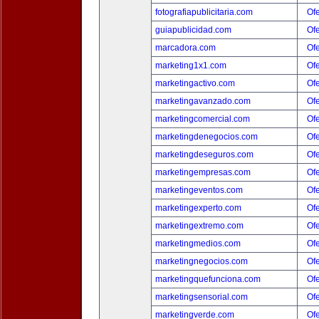
fotografiapublicitaria.com
Ofe
guiapublicidad.com
Ofe
marcadora.com
Ofe
marketing1x1.com
Ofe
marketingactivo.com
Ofe
marketingavanzado.com
Ofe
marketingcomercial.com
Ofe
marketingdenegocios.com
Ofe
marketingdeseguros.com
Ofe
marketingempresas.com
Ofe
marketingeventos.com
Ofe
marketingexperto.com
Ofe
marketingextremo.com
Ofe
marketingmedios.com
Ofe
marketingnegocios.com
Ofe
marketingquefunciona.com
Ofe
marketingsensorial.com
Ofe
marketingverde.com
Ofe