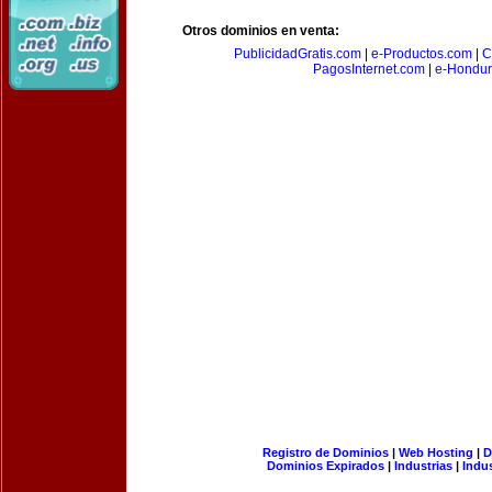
Otros dominios en venta:
PublicidadGratis.com
|
e-Productos.com
|
C
PagosInternet.com
|
e-Hondur
Registro de Dominios
|
Web Hosting
|
D
Dominios Expirados
|
Industrias
|
Indu