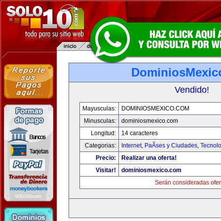
DominiosMexic
Vendido!
Mayusculas:
DOMINIOSMEXICO.COM
Minusculas:
dominiosmexico.com
Longitud:
14 caracteres
Categorias:
Internet
,
PaÃ­ses y Ciudades
,
Tecnolo
Precio:
Realizar una oferta!
Visitar!
dominiosmexico.com
Serán consideradas ofer