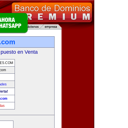
s.com
 puesto en Venta
ES.COM
.com
ades
erta!
.com
tas