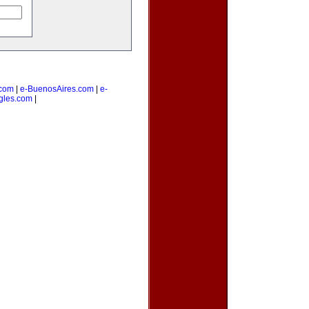
com
|
e-BuenosAires.com
|
e-
gles.com
|