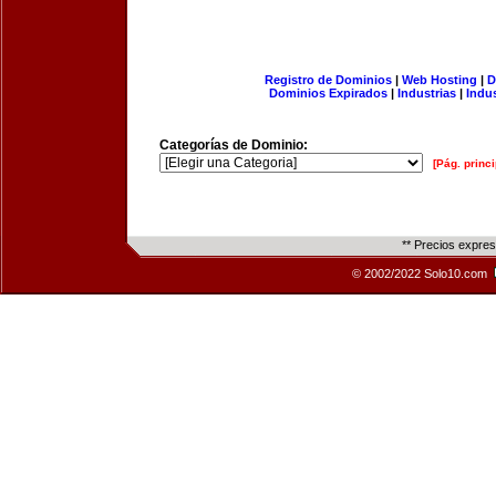
Registro de Dominios
|
Web Hosting
|
D
Dominios Expirados
|
Industrias
|
Indu
Categorías de Dominio:
[Pág. princi
** Precios expre
© 2002/2022 Solo10.com