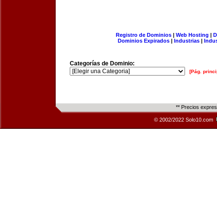
Registro de Dominios
|
Web Hosting
|
D
Dominios Expirados
|
Industrias
|
Indu
Categorías de Dominio:
[Pág. princi
** Precios expre
© 2002/2022 Solo10.com