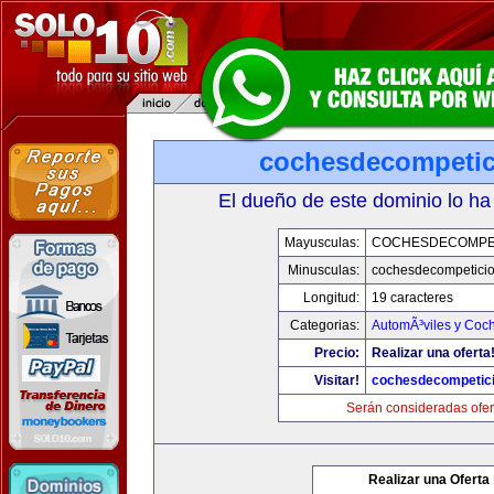
cochesdecompeti
El dueño de este dominio lo ha
Mayusculas:
COCHESDECOMPE
Minusculas:
cochesdecompetici
Longitud:
19 caracteres
Categorias:
AutomÃ³viles y Coc
Precio:
Realizar una oferta
Visitar!
cochesdecompetic
Serán consideradas ofer
Realizar una Oferta