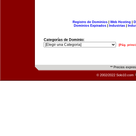
Registro de Dominios
|
Web Hosting
|
D
Dominios Expirados
|
Industrias
|
Indu
Categorías de Dominio:
[Pág. princi
** Precios expre
© 2002/2022 Solo10.com