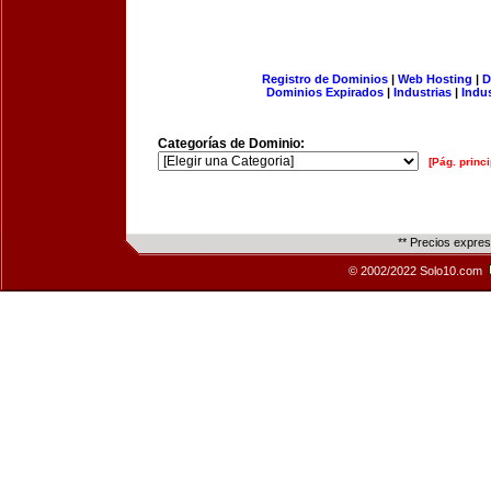
Registro de Dominios
|
Web Hosting
|
D
Dominios Expirados
|
Industrias
|
Indu
Categorías de Dominio:
[Pág. princi
** Precios expre
© 2002/2022 Solo10.com