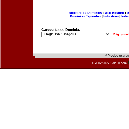
Registro de Dominios
|
Web Hosting
|
D
Dominios Expirados
|
Industrias
|
Indu
Categorías de Dominio:
[Pág. princi
** Precios expre
© 2002/2022 Solo10.com