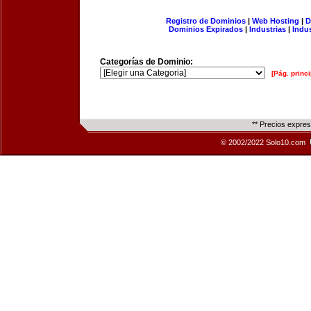
Registro de Dominios
|
Web Hosting
|
D
Dominios Expirados
|
Industrias
|
Indu
Categorías de Dominio:
[Pág. princi
** Precios expre
© 2002/2022 Solo10.com