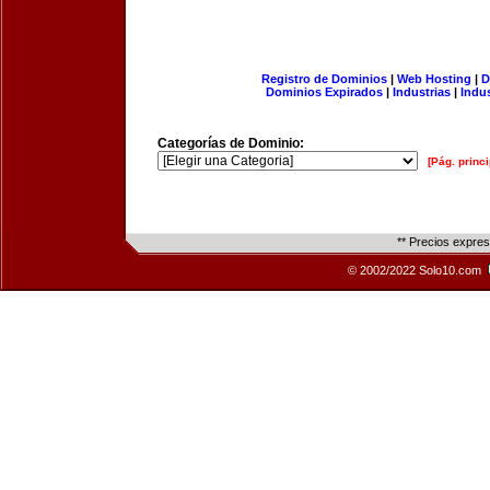
Registro de Dominios
|
Web Hosting
|
D
Dominios Expirados
|
Industrias
|
Indu
Categorías de Dominio:
[Pág. princi
** Precios expre
© 2002/2022 Solo10.com