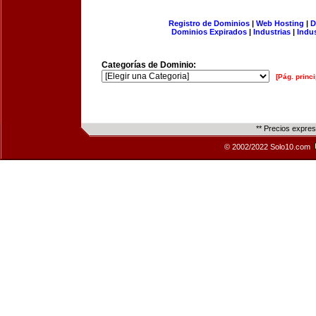
Registro de Dominios
|
Web Hosting
|
D
Dominios Expirados
|
Industrias
|
Indu
Categorías de Dominio:
[Pág. princi
** Precios expre
© 2002/2022 Solo10.com