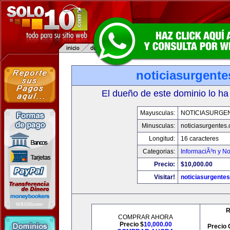
noticiasurgent
El dueño de este dominio lo ha
Mayusculas:
NOTICIASURGE
Minusculas:
noticiasurgentes
Longitud:
16 caracteres
Categorias:
InformaciÃ³n y No
Precio:
$10,000.00
Visitar!
noticiasurgente
R
COMPRAR AHORA
Precio $
10,000.00
Precio 