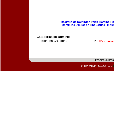
Registro de Dominios
|
Web Hosting
|
D
Dominios Expirados
|
Industrias
|
Indu
Categorías de Dominio:
[Pág. princi
** Precios expre
© 2002/2022 Solo10.com