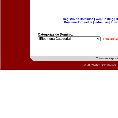
Registro de Dominios
|
Web Hosting
|
D
Dominios Expirados
|
Industrias
|
Indu
Categorías de Dominio:
[Pág. princi
** Precios expre
© 2002/2022 Solo10.com