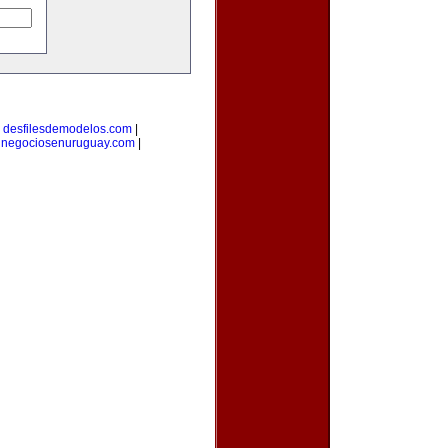
|
desfilesdemodelos.com
|
|
negociosenuruguay.com
|