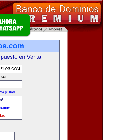
os.com
 puesto en Venta
DELOS.COM
s.com
ctÃ¡culos
a!
os.com
tas