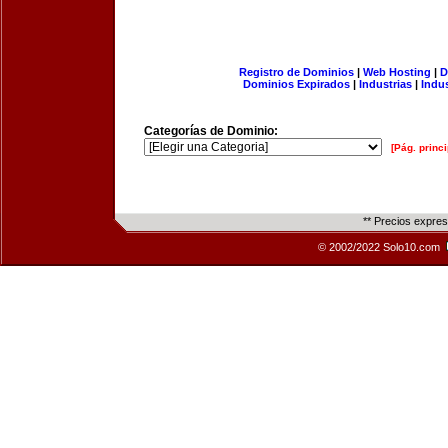
Registro de Dominios
|
Web Hosting
|
D
Dominios Expirados
|
Industrias
|
Indu
Categorías de Dominio:
[Pág. princi
** Precios expre
© 2002/2022 Solo10.com