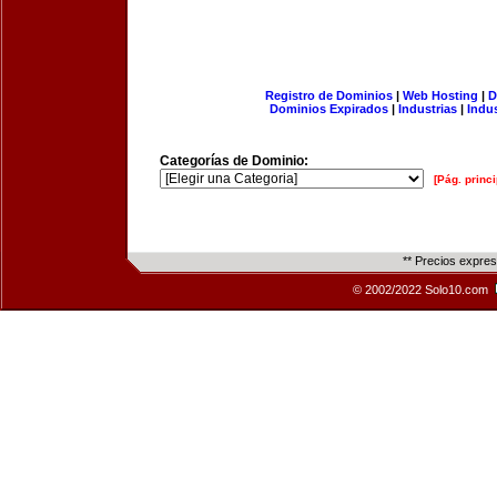
Registro de Dominios
|
Web Hosting
|
D
Dominios Expirados
|
Industrias
|
Indu
Categorías de Dominio:
[Pág. princi
** Precios expre
© 2002/2022 Solo10.com