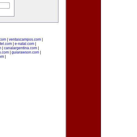
.com
|
ventascampos.com
|
tel.com
|
e-natal.com
|
m
|
canalargentina.com
|
s.com
|
guiarawson.com
|
com
|