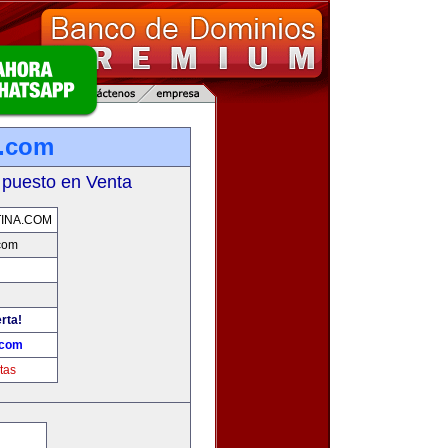
a.com
 puesto en Venta
INA.COM
com
rta!
.com
tas