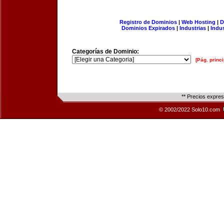
Registro de Dominios
|
Web Hosting
|
D
Dominios Expirados
|
Industrias
|
Indu
Categorías de Dominio:
[Pág. princi
** Precios expre
© 2002/2022 Solo10.com