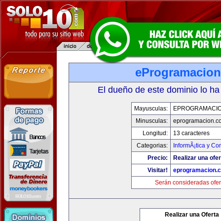
eProgramacio
El dueño de este dominio lo ha
Mayusculas:
EPROGRAMACI
Minusculas:
eprogramacion.c
Longitud:
13 caracteres
Categorias:
InformÃ¡tica y C
Precio:
Realizar una ofer
Visitar!
eprogramacion.
Serán consideradas ofer
Realizar una Oferta