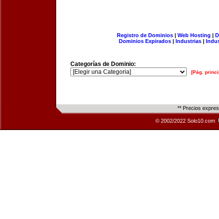
Registro de Dominios
|
Web Hosting
|
D
Dominios Expirados
|
Industrias
|
Indu
Categorías de Dominio:
[Pág. princi
** Precios expre
© 2002/2022 Solo10.com