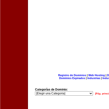
Registro de Dominios
|
Web Hosting
|
D
Dominios Expirados
|
Industrias
|
Indu
Categorías de Dominio:
[Pág. princi