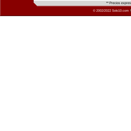
** Precios expre
© 2002/2022 Solo10.com